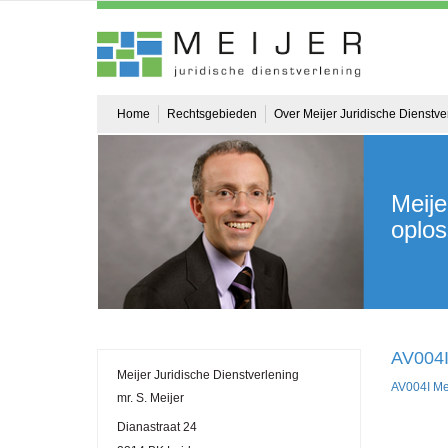
Home
Rechtsgebieden
Over Meijer Juridische Dienstve
Meije
oplos
AV004I 
Meijer Juridische Dienstverlening
AV004I Mei
mr. S. Meijer
Dianastraat 24