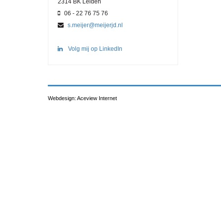
2314 BK Leiden
06 - 22 76 75 76
s.meijer@meijerjd.nl
Volg mij op LinkedIn
Webdesign: Aceview Internet